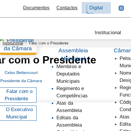
Documentos
Contactos
Digital
Institucional
Institucional
Falar com o Presidente
Assembleia
Câmara
ar com o Presidente
Municipal
Pelo
Muni
Membros e
Celso Bettencourt
Nome
Deputados
Desi
Presidente da Câmara
Municipais
Regi
Regimento e
Falar com o
Func
Competências
Presidente
Códi
Atas da
O Executivo
Cond
Assembleia
Municipal
Atas
Editais da
Edita
Assembleia