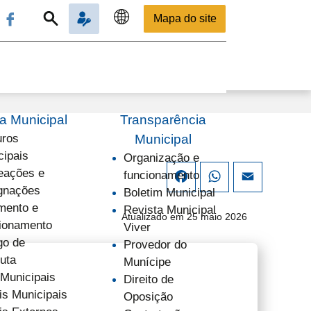
Mapa do site
 Municipal
Transparência
uros
Municipal
cipais
Organização e
ações e
funcionamento
Facebook
WhatsApp
Email
gnações
Boletim Municipal
mento e
Revista Municipal
Atualizado em 25 maio 2026
ionamento
Viver
go de
Provedor do
uta
Munícipe
 Municipais
Direito de
is Municipais
Oposição