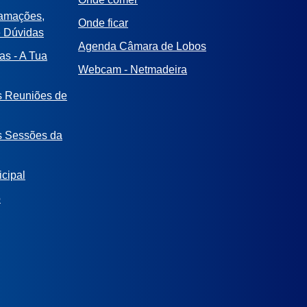
lamações,
Onde ficar
e Dúvidas
Agenda Câmara de Lobos
as - A Tua
Webcam - Netmadeira
s Reuniões de
s Sessões da
cipal
o