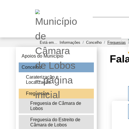
Está em...
Informações
Concelho
Freguesias
Fal
Apoios do Município
Concelho
Caraterização e
Localização
Freguesias
Freguesia de Câmara de
Lobos
Freguesia do Estreito de
Câmara de Lobos