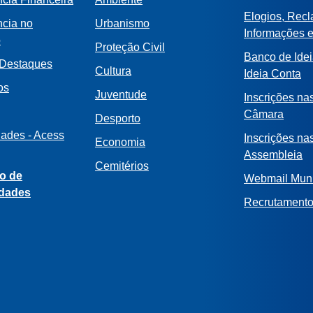
Elogios, Rec
ncia no
Urbanismo
Informações 
o
Proteção Civil
Banco de Idei
 Destaques
Cultura
Ideia Conta
os
Juventude
Inscrições na
Câmara
Desporto
dades - Acess
Inscrições na
Economia
Assembleia
Cemitérios
o de
Webmail Muni
idades
Recrutament