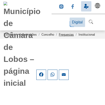
Digital
Está em...
Informações
Concelho
Freguesias
Institucional
Facebook
WhatsApp
Email