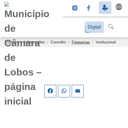
Digital
Está em...
Informações
Concelho
Freguesias
Institucional
Facebook
WhatsApp
Email