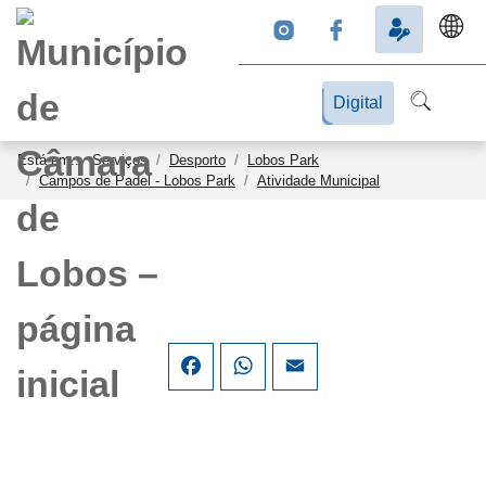
Digital
Está em...
Serviços
Desporto
Lobos Park
Campos de Padel - Lobos Park
Atividade Municipal
Facebook
WhatsApp
Email