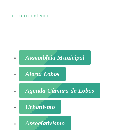
ir para conteudo
Assembleia Municipal
Alerta Lobos
Agenda Câmara de Lobos
Urbanismo
Associativismo