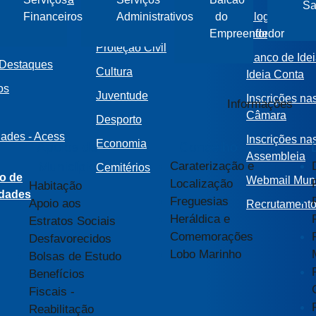
S
Financeiros
Administrativos
do
Elogios, Rec
ncia no
Urbanismo
Empreendedor
Informações 
o
Proteção Civil
Banco de Idei
 Destaques
Cultura
Ideia Conta
os
Juventude
Inscrições na
Informações
Câmara
Desporto
dades - Acess
Inscrições na
Economia
Apoios do
Concelho
Assembleia
Município
Caraterização e
Cemitérios
o de
Webmail Muni
Localização
Habitação
idades
Freguesias
Apoio aos
Recrutament
Heráldica e
Estratos Sociais
Comemorações
Desfavorecidos
Lobo Marinho
Bolsas de Estudo
Benefícios
Fiscais -
Reabilitação