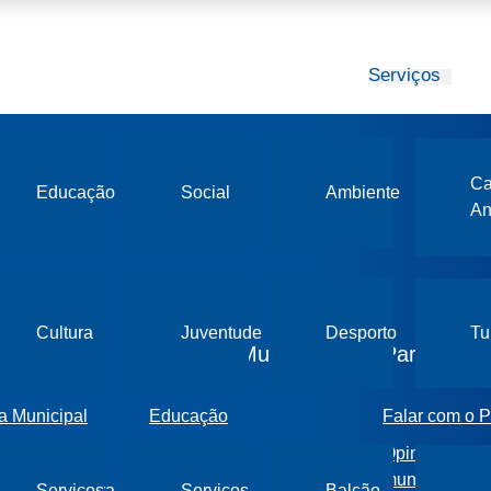
Serviços
C
Educação
Social
Ambiente
An
Cultura
Juventude
Desporto
Tu
onal
Serviços Municipais
Participaç
a Municipal
Educação
Falar com o P
nicipal
Social
Opinião sobre
municipais
cia Financeira
Serviços
Ambiente
Serviços
Balcão