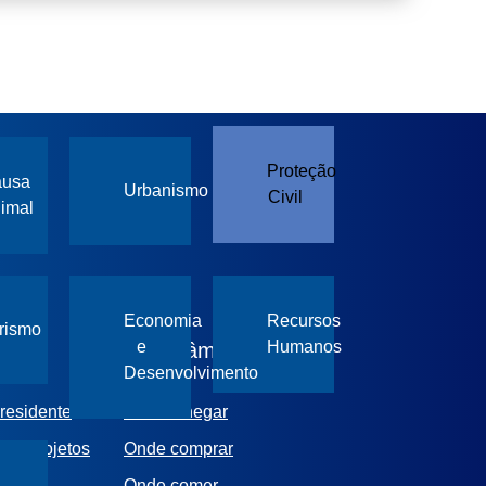
Proteção
ausa
Urbanismo
Civil
imal
Economia
Recursos
rismo
e
Humanos
ão
Visit Câmara de
Desenvolvimento
Lobos
residente
Como chegar
 os projetos
Onde comprar
Onde comer