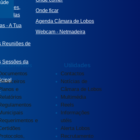
aúde
lamações,
Onde ficar
e Dúvidas
Agenda Câmara de Lobos
as - A Tua
Webcam - Netmadeira
s Reuniões de
s Sessões da
Documentos
Utilidades
Documentos
Contactos
cipal
Financeiros
Notícias de
Planos e
Câmara de Lobos
o
Relatórios
Multimédia
Regulamentos
Reels
Municipais
Informações
Requerimentos e
utéis
Certidões
Alerta Lobos
Protocolos,
Recrutamento