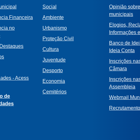
nicipal
Social
Opinião sobre
municipais
cia Financeira
Ambiente
Elogios, Rec
ncia no
Urbanismo
Informações 
o
Proteção Civil
Banco de Idei
 Destaques
Cultura
Ideia Conta
os
Juventude
Inscrições na
Câmara
Desporto
dades - Acess
Inscrições na
Economia
Assembleia
Cemitérios
o de
Webmail Muni
idades
Recrutament