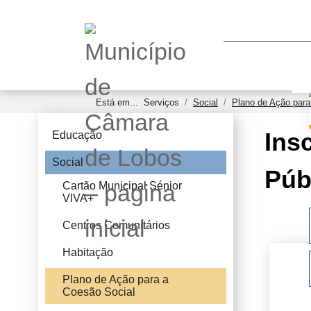
Está em...
Serviços
Social
Plano de Ação para
Ins
Educação
Social
Púb
Cartão Municipal Sénior
VIVA+
Centros Comunitários
Habitação
Plano de Ação para a
Coesão Social