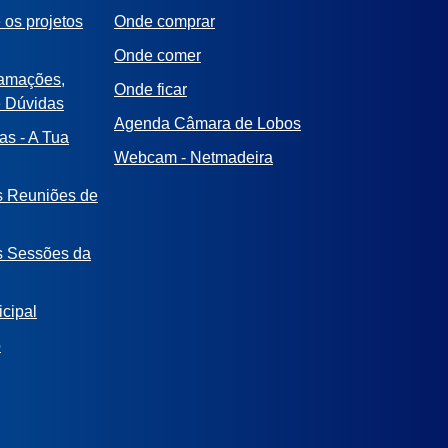
 os projetos
Onde comprar
Onde comer
lamações,
Onde ficar
e Dúvidas
Agenda Câmara de Lobos
as - A Tua
Webcam - Netmadeira
s Reuniões de
s Sessões da
cipal
o