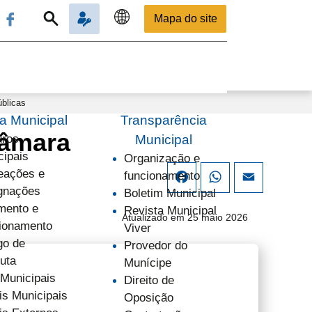
Mapa do site
blicas
 Municipal
Transparência
Câmara
uros
Municipal
cipais
Organização e
ações e
funcionamento
Facebook
WhatsApp
Email
gnações
Boletim Municipal
mento e
Revista Municipal
Atualizado em 25 maio 2026
ionamento
Viver
go de
Provedor do
uta
Munícipe
 Municipais
Direito de
is Municipais
Oposição