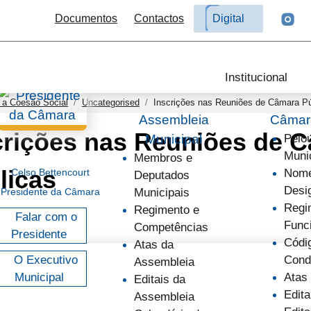
Documentos
Contactos
Digital
Institucional
 a Coesão Social
Uncategorised
Inscrições nas Reuniões de Câmara Pú
Assembleia
Câmara
crições nas Reuniões de 
Municipal
Pelo
Muni
Membros e
licas
Celso Bettencourt
Nome
Deputados
Desi
Presidente da Câmara
Municipais
Regi
Regimento e
Falar com o
Func
Competências
Presidente
Códi
Atas da
O Executivo
Cond
Assembleia
Municipal
Atas
Editais da
Edita
Assembleia