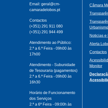
Email: geral@cm-
Câmara Mu
camaradelobos.pt
Transparên
Contactos
Transparê
(+351) 291 911 080
Urbanism
(+351) 291 944 499
Noticias e
Atendimento ao Público:
Alerta Lob
2.ª a 6.ª Feira - 09h00 às
Contactos
17h00
Acessibili
Atendimento - Subunidade
Monitor
de Tesouraria (pagamentos)
Declaraçã
2.ª a 6.ª Feira - 09h00 às
Acessibil
16h30
Horário de Funcionamento
dos Serviços
2.ª a 6ª Feira - 09:00h às