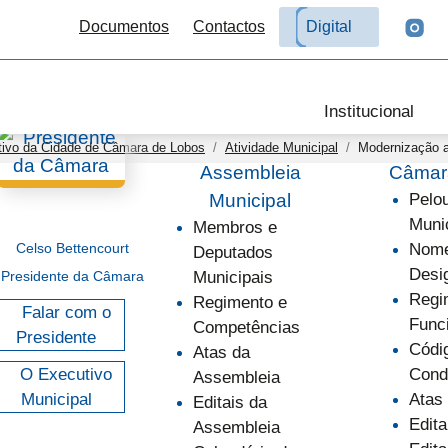
Documentos
Contactos
Digital
Institucional
tivo da Cidade de Câmara de Lobos
Atividade Municipal
Modernização a
Assembleia
Câmara
Municipal
Pelo
Muni
Membros e
Celso Bettencourt
Nome
Deputados
Desi
Presidente da Câmara
Municipais
Regi
Regimento e
Falar com o
Func
Competências
Presidente
Códi
Atas da
O Executivo
Cond
Assembleia
Municipal
Atas
Editais da
Edita
Assembleia