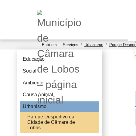
Está em...
Serviços
Urbanismo
Parque Despor
Educação
Social
Ambiente
Causa Animal
Urbanismo
Parque Desportivo da
Cidade de Câmara de
Lobos