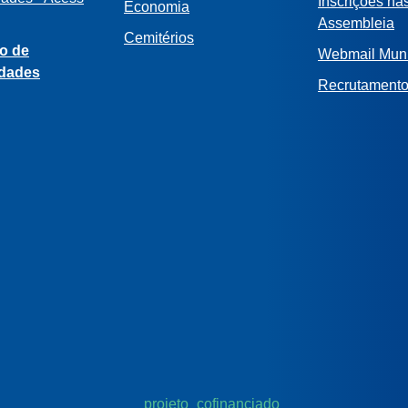
Inscrições na
Economia
Assembleia
Cemitérios
o de
Webmail Muni
idades
Recrutament