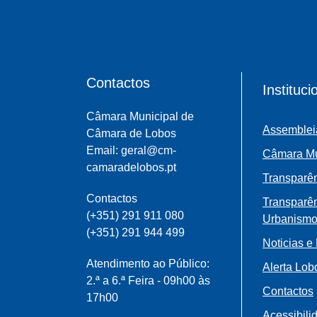
Contactos
Instituci
Câmara Municipal de
Assemblei
Câmara de Lobos
Email: geral@cm-
Câmara Mu
camaradelobos.pt
Transparên
Contactos
Transparê
(+351) 291 911 080
Urbanism
(+351) 291 944 499
Noticias e
Atendimento ao Público:
Alerta Lob
2.ª a 6.ª Feira - 09h00 às
Contactos
17h00
Acessibili