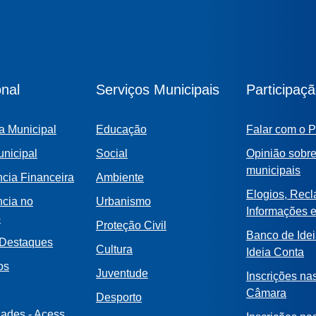
onal
Serviços Municipais
Participaç
a Municipal
Educação
Falar com o P
nicipal
Social
Opinião sobre
municipais
cia Financeira
Ambiente
Elogios, Rec
ncia no
Urbanismo
Informações 
o
Proteção Civil
Banco de Idei
 Destaques
Cultura
Ideia Conta
os
Juventude
Inscrições na
Câmara
Desporto
dades - Acess