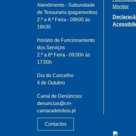
Atendimento - Subunidade
Monitor
de Tesouraria (pagamentos)
Declaraçã
2.ª a 6.ª Feira - 09h00 às
Acessibil
16h30
Horário de Funcionamento
dos Serviços
2.ª a 6ª Feira - 09:00h às
17:00h
Dia do Concelho
4 de Outubro
Canal de Denúncias:
denuncias@cm-
camaradelobos.pt
Contactos