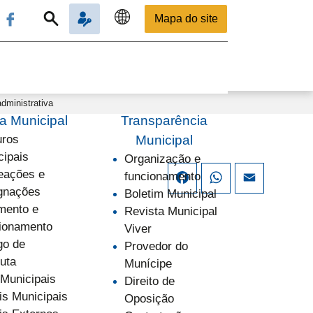
Mapa do site
dministrativa
 Municipal
Transparência
uros
Municipal
cipais
Organização e
ações e
funcionamento
Facebook
WhatsApp
Email
gnações
Boletim Municipal
mento e
Revista Municipal
ionamento
Viver
go de
Provedor do
uta
Munícipe
 Municipais
Direito de
is Municipais
Oposição