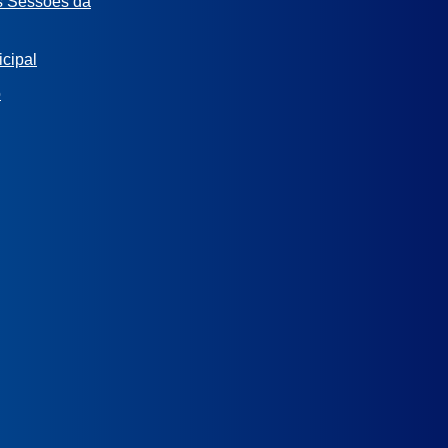
s Sessões da
cipal
o