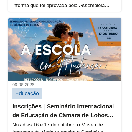
informa que foi aprovada pela Assembleia
Municipal uma alteração ao Regulamento do...
Inscrições | Seminário Internacional de E
06-08-2026
Educação
Inscrições | Seminário Internacional
de Educação de Câmara de Lobos
2026
Nos dias 16 e 17 de outubro, o Museu de