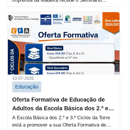
Imprensa da Madeira recebe o Seminário
Internacional de Educação...
Oferta Formativa de Educação de Adultos da 
10-07-2026
Educação
Oferta Formativa de Educação de
Adultos da Escola Básica dos 2.º e
3.º Ciclos da Torre
A Escola Básica dos 2.º e 3.º Ciclos da Torre
está a promover a sua Oferta Formativa de